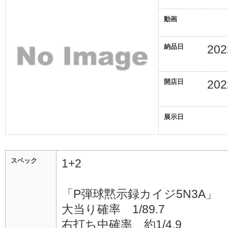
動画
納品日
202
開店日
202
展示日
スペック
1+2
「P弾球黙示録カイジ5N3A」
大当り確率 1/89.7
右打ち中確率 約1/4.9