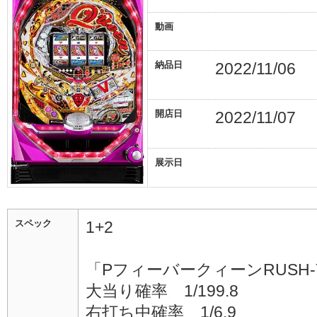
動画
納品日
2022/11/06
開店日
2022/11/07
展示日
スペック
1+2
「PフィーバークィーンRUSH-
大当り確率 1/199.8
右打ち中確率 1/6.9