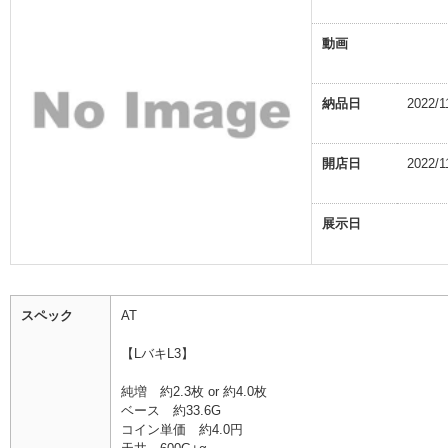
動画
納品日
2022/1
開店日
2022/1
展示日
スペック
AT
【LバキL3】
純増 約2.3枚 or 約4.0枚
ベース 約33.6G
コイン単価 約4.0円