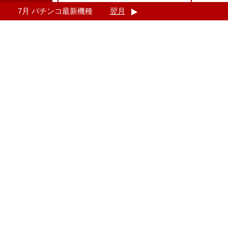
月
7月 パチンコ最新機種
翌月