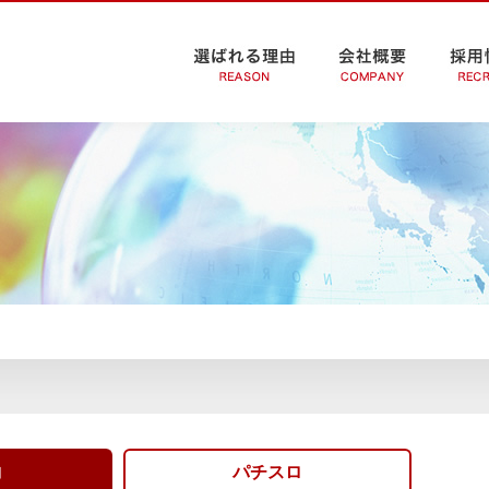
コ
パチスロ