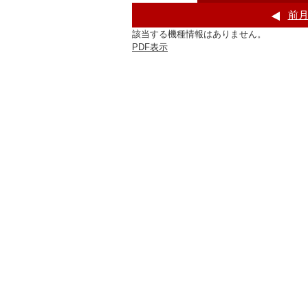
前
該当する機種情報はありません。
PDF表示